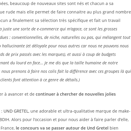
nées, beaucoup de nouveaux sites sont nés et chacun a sa
enue rude mais elle permet de faire connaitre au plus grand nombre
un a finalement sa sélection très spécifique et fait un travail
 a juste une sorte de e-commerce qui m’agace, ce sont les grosses
es : conventionnelles, de niche, naturelles ou pas, qui mélangent tout
hallucinante (et déloyale pour nous autres car nous ne pouvons nous
rds de prix passés avec les marques), et aussi à coup de budgets
enant du lourd en face… Je me dis que la taille humaine de notre
e nous prenons à faire nos colis fait la différence avec ces groupes là qui
clients font attention à ce genre de détails.)
er à avancer et de
continuer à chercher de nouvelles jolies
 :
UND GRETEL
, une adorable et ultra-qualitative marque de make-
DIH. Alors pour l’occasion et pour nous aider à faire parler d’elle,
n France,
le concours va se passer autour de Und Gretel
bien