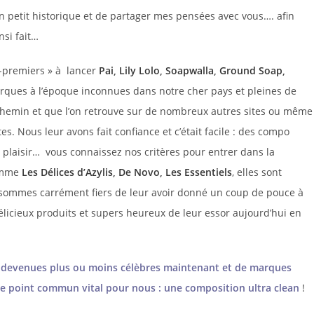
 un petit historique et de partager mes pensées avec vous…. afin
si fait…
s-premiers » à lancer
Pai
,
Lily Lolo
,
Soapwalla
,
Ground Soap
,
rques à l’époque inconnues dans notre cher pays et pleines de
e chemin et que l’on retrouve sur de nombreux autres sites ou même
s. Nous leur avons fait confiance et c’était facile : des compo
u plaisir… vous connaissez nos critères pour entrer dans la
comme
Les Délices d’Azylis
,
De Novo
,
Les Essentiels
, elles sont
s sommes carrément fiers de leur avoir donné un coup de pouce à
icieux produits et supers heureux de leur essor aujourd’hui en
s devenues plus ou moins célèbres maintenant et de marques
 ce point commun vital pour nous : une composition ultra clean
!