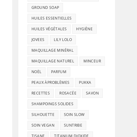
GROUND SOAP
HUILES ESSENTIELLES
HUILES VÉGÉTALES
HYGIÈNE
JOVEES
LILY LOLO
MAQUILLAGE MINÉRAL
MAQUILLAGE NATUREL
MINCEUR
NOËL
PARFUM
PEAUX ÀPROBLÈMES
PUKKA
RECETTES
ROSACÉE
SAVON
SHAMPOINGS SOLIDES
SILHOUETTE
SOIN SLOW
SOIN VEGAN
SUNTRIBE
TISANE
TITANIUM DIOXIDE