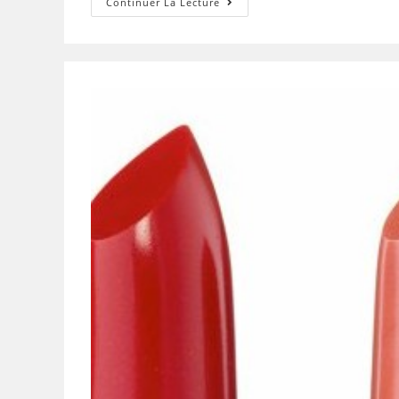
Nos
Continuer La Lecture
Poudres
Minérales
Lily
Lolo