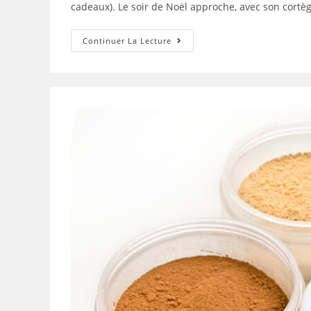
cadeaux). Le soir de Noël approche, avec son cortèg
A
Continuer La Lecture
Toi*
Qui
Doutes
Au
Moment
De
Noël