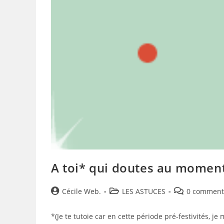
A toi* qui doutes au momen
Auteur/autrice
Post
Post
Cécile Web.
LES ASTUCES
0 comment
de
category:
comments:
la
*(Je te tutoie car en cette période pré-festivités, j
publication :