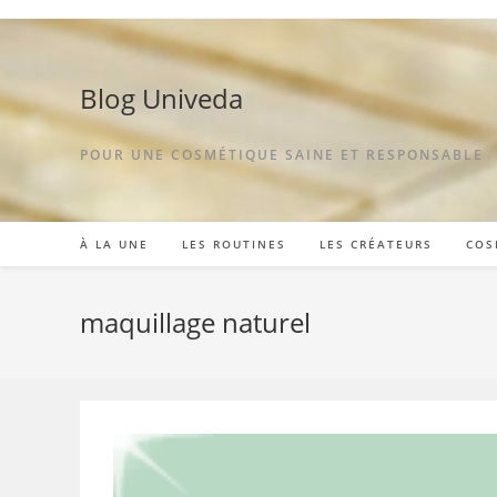
Skip
to
content
Blog Univeda
POUR UNE COSMÉTIQUE SAINE ET RESPONSABLE
À LA UNE
LES ROUTINES
LES CRÉATEURS
COS
maquillage naturel