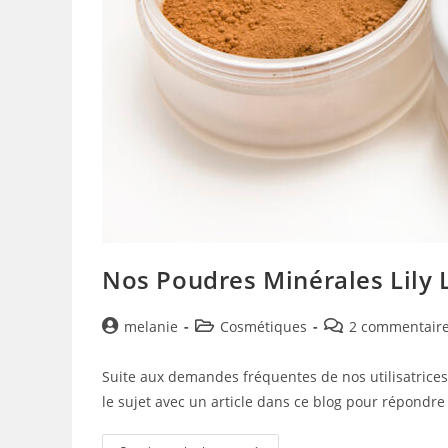
Nos Poudres Minérales Lily 
Auteur/autrice
Post
Post
melanie
Cosmétiques
2 commentair
de
category:
comments:
la
Suite aux demandes fréquentes de nos utilisatrices 
publication :
le sujet avec un article dans ce blog pour répondre